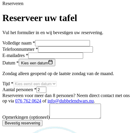
Reserveren
Reserveer uw tafel
Vul het formulier in en wij bevestigen uw reservering.
Volledige naam
*
Telefoonnummer
*
E-mailadres
*
Datum
*
Kies een datum
Zondag alleen geopend op de laatste zondag van de maand.
Tijd
*
Aantal personen
*
Reserveren voor meer dan 8 personen? Neem direct contact met ons
op via
076 762 0624
of
info@dubbelendwars.nu
.
Opmerkingen
(optioneel)
Bevestig reservering