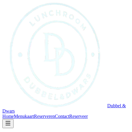
Dubbel &
Dwars
Home
Menukaart
Reserveren
Contact
Reserveer